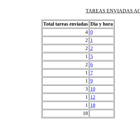
TAREAS ENVIADAS AG
Total tareas enviadas
Dia y hora
4
0
2
1
2
2
1
5
2
6
1
7
1
9
3
10
1
12
1
18
18