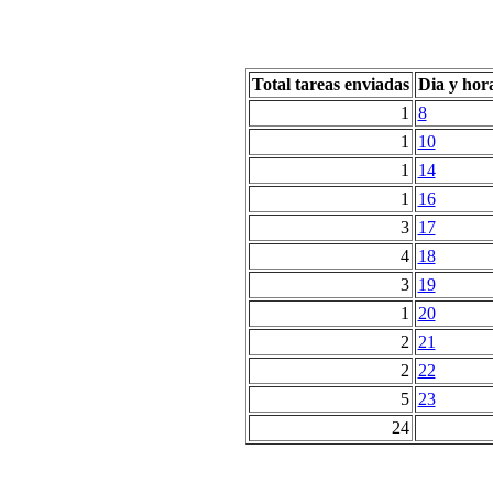
Total tareas enviadas
Dia y hor
1
8
1
10
1
14
1
16
3
17
4
18
3
19
1
20
2
21
2
22
5
23
24