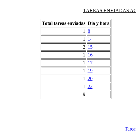
TAREAS ENVIADAS AG
Total tareas enviadas
Dia y hora
1
8
1
14
2
15
1
16
1
17
1
19
1
20
1
22
9
Tarea