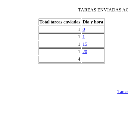
TAREAS ENVIADAS AG
Total tareas enviadas
Dia y hora
1
0
1
1
1
15
1
20
4
Tarea