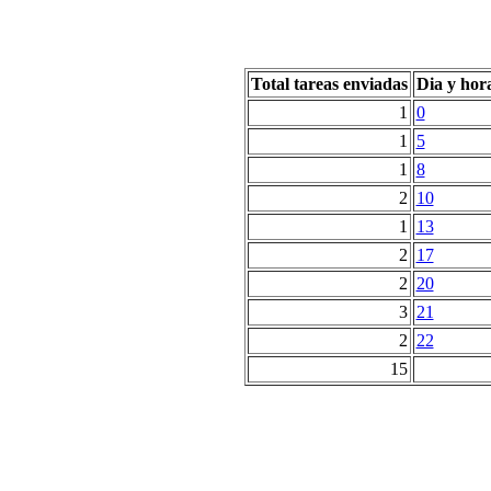
Total tareas enviadas
Dia y hor
1
0
1
5
1
8
2
10
1
13
2
17
2
20
3
21
2
22
15