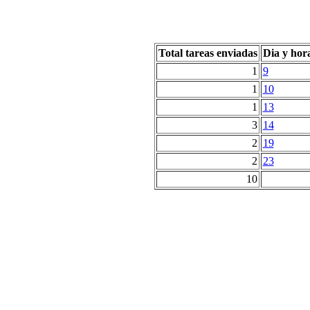
Total tareas enviadas
Dia y hor
1
9
1
10
1
13
3
14
2
19
2
23
10