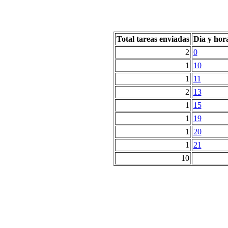
Total tareas enviadas
Dia y hor
2
0
1
10
1
11
2
13
1
15
1
19
1
20
1
21
10