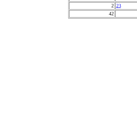
2
23
42