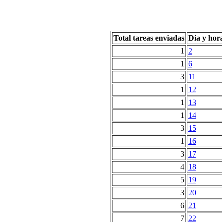
Total tareas enviadas
Dia y hor
1
2
1
6
3
11
1
12
1
13
1
14
3
15
1
16
3
17
4
18
5
19
3
20
6
21
7
22