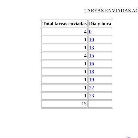
TAREAS ENVIADAS AG
Total tareas enviadas
Dia y hora
4
0
1
10
1
13
4
15
1
16
1
18
1
19
1
22
1
23
15