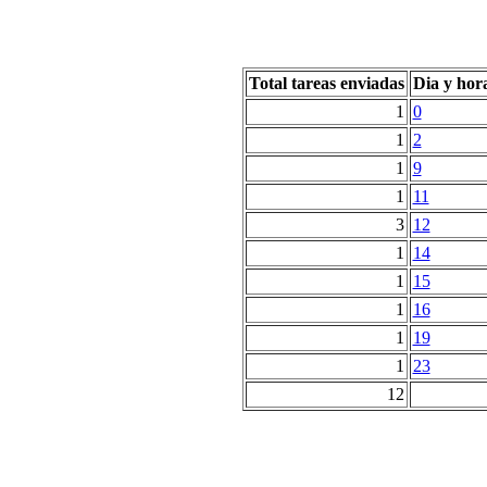
Total tareas enviadas
Dia y hor
1
0
1
2
1
9
1
11
3
12
1
14
1
15
1
16
1
19
1
23
12