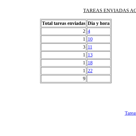
TAREAS ENVIADAS AG
Total tareas enviadas
Dia y hora
2
4
1
10
3
11
1
13
1
18
1
22
9
Tarea