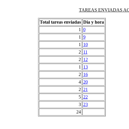
TAREAS ENVIADAS AG
Total tareas enviadas
Dia y hora
1
0
1
9
1
10
2
11
2
12
1
13
2
16
4
20
2
21
5
22
3
23
24