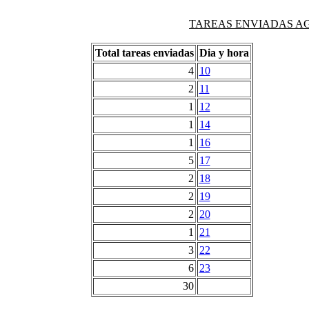
TAREAS ENVIADAS AG
Total tareas enviadas
Dia y hora
4
10
2
11
1
12
1
14
1
16
5
17
2
18
2
19
2
20
1
21
3
22
6
23
30