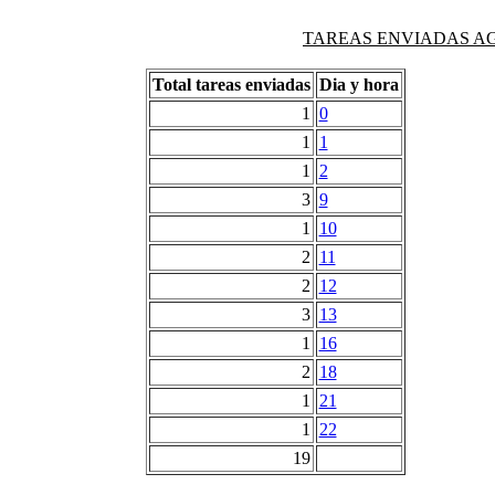
TAREAS ENVIADAS AG
Total tareas enviadas
Dia y hora
1
0
1
1
1
2
3
9
1
10
2
11
2
12
3
13
1
16
2
18
1
21
1
22
19