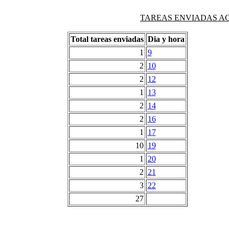
TAREAS ENVIADAS AG
Total tareas enviadas
Dia y hora
1
9
2
10
2
12
1
13
2
14
2
16
1
17
10
19
1
20
2
21
3
22
27