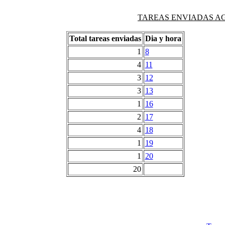
TAREAS ENVIADAS AG
Total tareas enviadas
Dia y hora
1
8
4
11
3
12
3
13
1
16
2
17
4
18
1
19
1
20
20