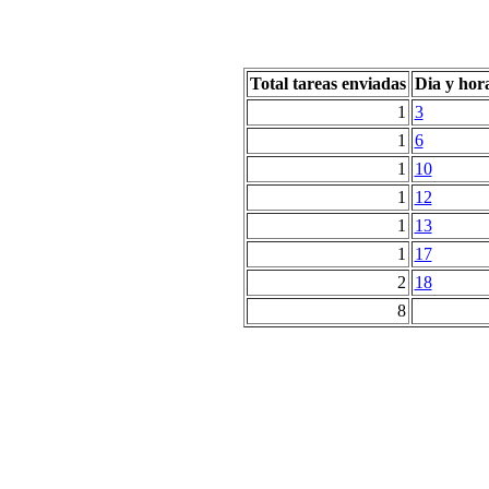
Total tareas enviadas
Dia y hor
1
3
1
6
1
10
1
12
1
13
1
17
2
18
8