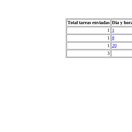
Total tareas enviadas
Dia y hor
1
1
1
8
1
20
3