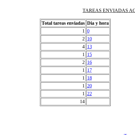
TAREAS ENVIADAS AG
Total tareas enviadas
Dia y hora
1
0
2
10
4
13
1
15
2
16
1
17
1
18
1
20
1
22
14