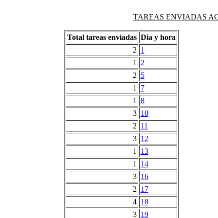
TAREAS ENVIADAS AG
Total tareas enviadas
Dia y hora
2
1
1
2
2
5
1
7
1
8
3
10
2
11
3
12
1
13
1
14
3
16
2
17
4
18
3
19