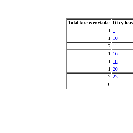
Total tareas enviadas
Dia y hor
1
1
1
10
2
11
1
16
1
18
1
20
3
23
10