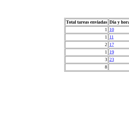
Total tareas enviadas
Dia y hor
1
10
1
11
2
17
1
19
3
23
8