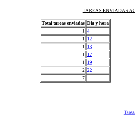
TAREAS ENVIADAS AG
Total tareas enviadas
Dia y hora
1
4
1
12
1
13
1
17
1
19
2
22
7
Tarea