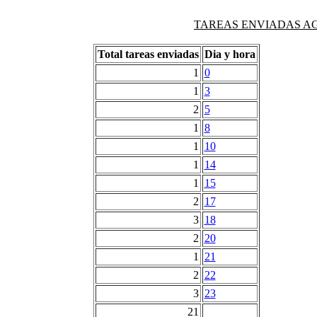
TAREAS ENVIADAS AG
Total tareas enviadas
Dia y hora
1
0
1
3
2
5
1
8
1
10
1
14
1
15
2
17
3
18
2
20
1
21
2
22
3
23
21