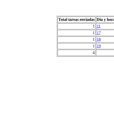
Total tareas enviadas
Dia y hor
1
11
1
17
1
18
1
19
4