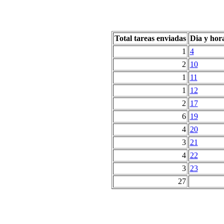
Total tareas enviadas
Dia y hor
1
4
2
10
1
11
1
12
2
17
6
19
4
20
3
21
4
22
3
23
27