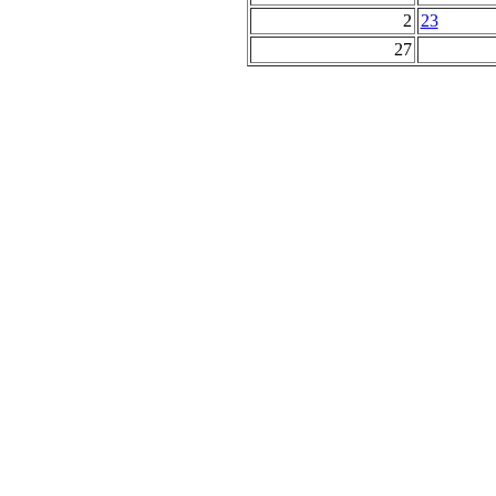
2
23
27