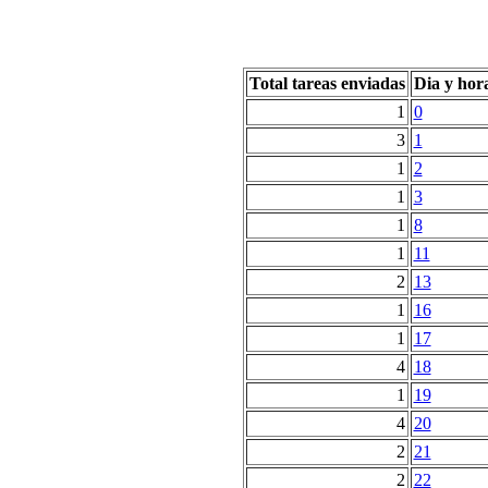
Total tareas enviadas
Dia y hor
1
0
3
1
1
2
1
3
1
8
1
11
2
13
1
16
1
17
4
18
1
19
4
20
2
21
2
22