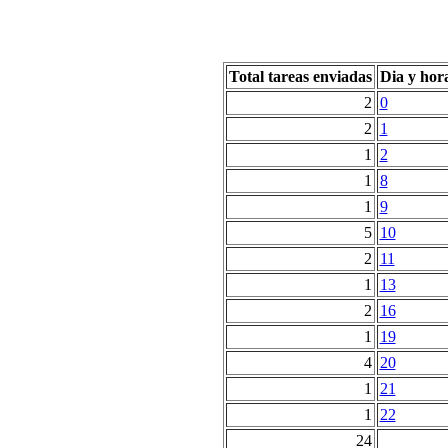
Total tareas enviadas
Dia y hor
2
0
2
1
1
2
1
8
1
9
5
10
2
11
1
13
2
16
1
19
4
20
1
21
1
22
24