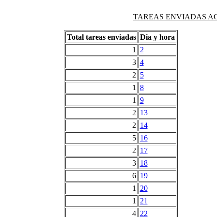
TAREAS ENVIADAS AG
Total tareas enviadas
Dia y hora
1
2
3
4
2
5
1
8
1
9
2
13
2
14
5
16
2
17
3
18
6
19
1
20
1
21
4
22