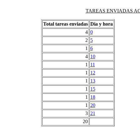
TAREAS ENVIADAS AG
Total tareas enviadas
Dia y hora
4
0
2
5
1
6
4
10
1
11
1
12
1
13
1
15
1
18
1
20
3
21
20