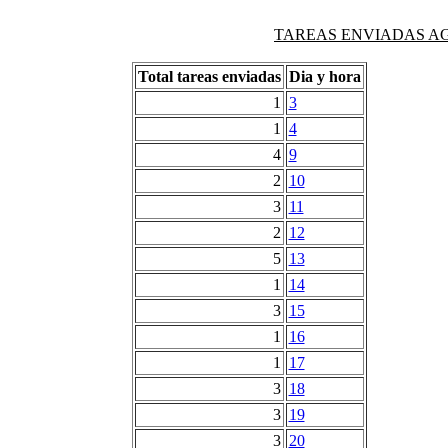
TAREAS ENVIADAS AG
Total tareas enviadas
Dia y hora
1
3
1
4
4
9
2
10
3
11
2
12
5
13
1
14
3
15
1
16
1
17
3
18
3
19
3
20