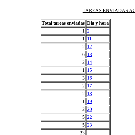
TAREAS ENVIADAS AG
Total tareas enviadas
Dia y hora
1
2
1
11
2
12
6
13
2
14
1
15
3
16
2
17
2
18
1
19
2
20
5
22
5
23
33