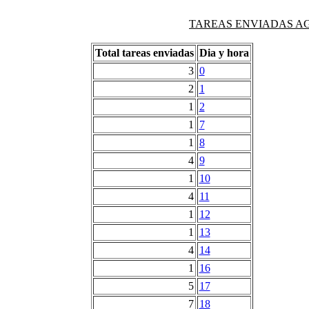
TAREAS ENVIADAS AG
Total tareas enviadas
Dia y hora
3
0
2
1
1
2
1
7
1
8
4
9
1
10
4
11
1
12
1
13
4
14
1
16
5
17
7
18