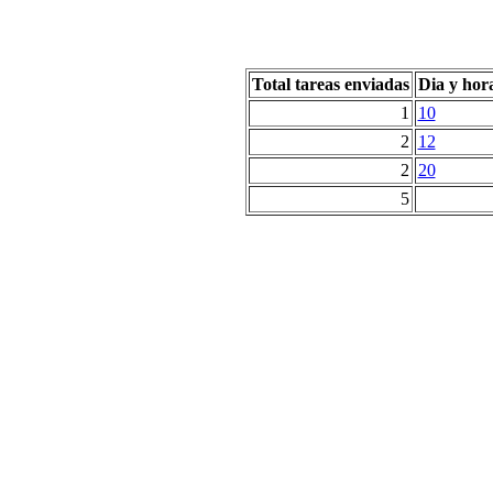
Total tareas enviadas
Dia y hor
1
10
2
12
2
20
5