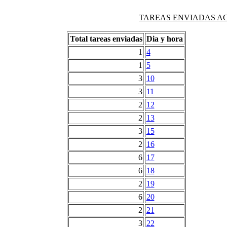
TAREAS ENVIADAS AG
Total tareas enviadas
Dia y hora
1
4
1
5
3
10
3
11
2
12
2
13
3
15
2
16
6
17
6
18
2
19
6
20
2
21
3
22