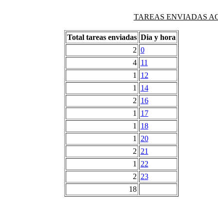
TAREAS ENVIADAS AG
Total tareas enviadas
Dia y hora
2
0
4
11
1
12
1
14
2
16
1
17
1
18
1
20
2
21
1
22
2
23
18