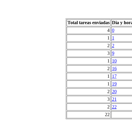
Total tareas enviadas
Dia y hor
4
0
1
1
2
2
3
9
1
10
2
16
1
17
1
19
2
20
3
21
2
22
22