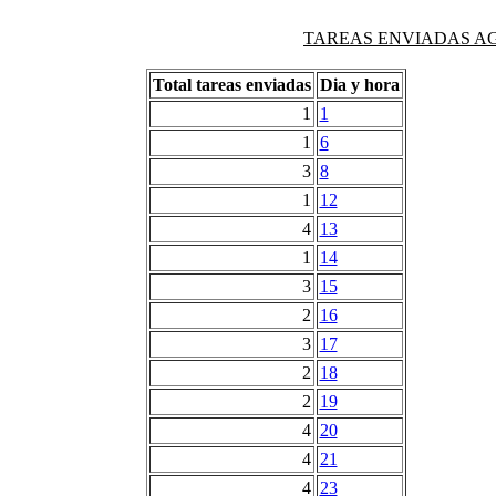
TAREAS ENVIADAS AG
Total tareas enviadas
Dia y hora
1
1
1
6
3
8
1
12
4
13
1
14
3
15
2
16
3
17
2
18
2
19
4
20
4
21
4
23