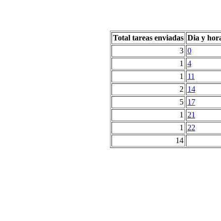
Total tareas enviadas
Dia y hor
3
0
1
4
1
11
2
14
5
17
1
21
1
22
14