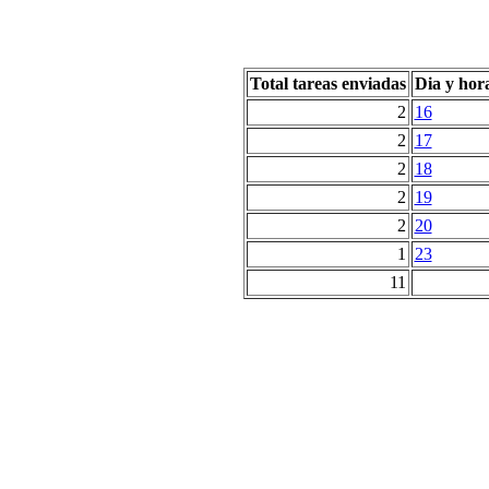
Total tareas enviadas
Dia y hor
2
16
2
17
2
18
2
19
2
20
1
23
11