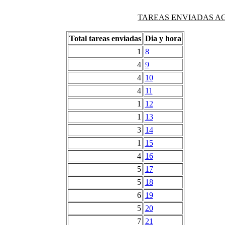
TAREAS ENVIADAS AG
Total tareas enviadas
Dia y hora
1
8
4
9
4
10
4
11
1
12
1
13
3
14
1
15
4
16
5
17
5
18
6
19
5
20
7
21