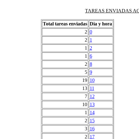
TAREAS ENVIADAS AG
Total tareas enviadas
Dia y hora
2
0
2
1
1
2
1
6
2
8
5
9
19
10
13
11
7
12
10
13
1
14
2
15
3
16
2
17