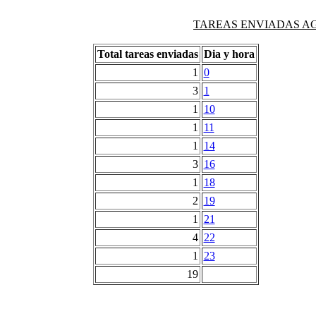
TAREAS ENVIADAS AG
Total tareas enviadas
Dia y hora
1
0
3
1
1
10
1
11
1
14
3
16
1
18
2
19
1
21
4
22
1
23
19