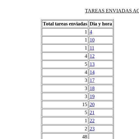
TAREAS ENVIADAS AG
Total tareas enviadas
Dia y hora
1
4
1
10
1
11
4
12
5
13
4
14
3
17
3
18
3
19
15
20
5
21
1
22
2
23
48