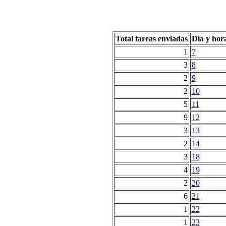
Total tareas enviadas
Dia y hor
1
7
3
8
2
9
2
10
5
11
9
12
3
13
2
14
3
18
4
19
2
20
6
21
1
22
1
23