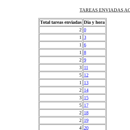
TAREAS ENVIADAS AG
Total tareas enviadas
Dia y hora
2
0
1
3
1
6
1
8
2
9
3
11
5
12
1
13
2
14
3
15
5
17
2
18
2
19
4
20