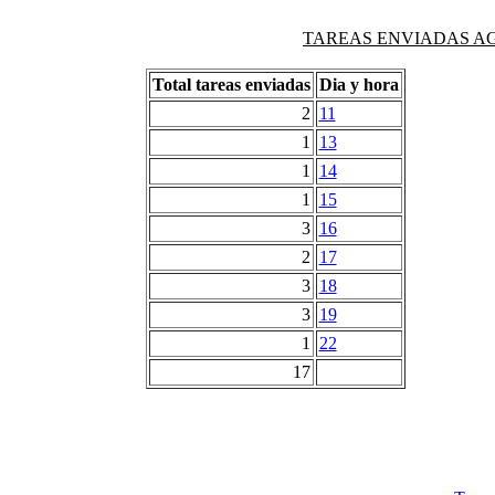
TAREAS ENVIADAS AG
Total tareas enviadas
Dia y hora
2
11
1
13
1
14
1
15
3
16
2
17
3
18
3
19
1
22
17