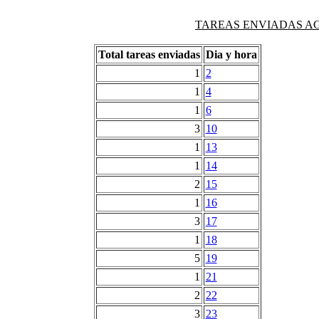
TAREAS ENVIADAS AG
Total tareas enviadas
Dia y hora
1
2
1
4
1
6
3
10
1
13
1
14
2
15
1
16
3
17
1
18
5
19
1
21
2
22
3
23