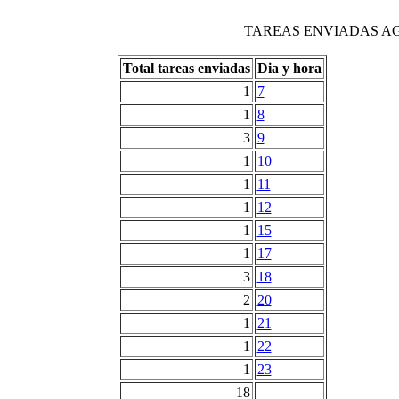
TAREAS ENVIADAS AG
Total tareas enviadas
Dia y hora
1
7
1
8
3
9
1
10
1
11
1
12
1
15
1
17
3
18
2
20
1
21
1
22
1
23
18