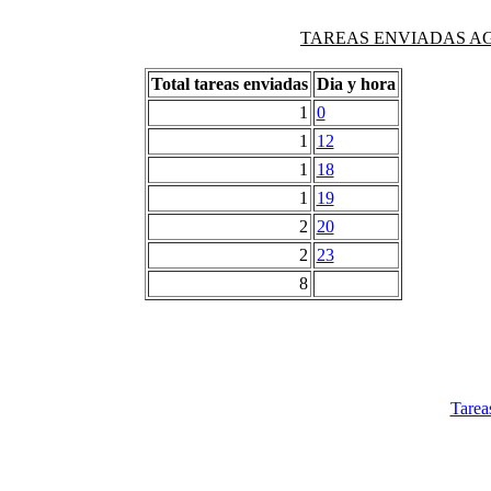
TAREAS ENVIADAS AG
Total tareas enviadas
Dia y hora
1
0
1
12
1
18
1
19
2
20
2
23
8
Tarea